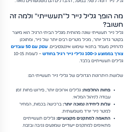
גליל נייר דומה לשני. בפועל, ההבדלים הם משמעותיים מאוד.
מה הופך גליל נייר ל"תעשייתי" ולמה זה
חשוב?
גליל נייר תעשייתי שונה מהותית מגליל הביתי הרגיל. הוא מיוצר
בקוטר גדול יותר, מכיל מטרים רבים יותר של נייר, ומתוכנן
להחזיק מעמד בתנאי שימוש אינטנסיביים.
עסק עם 50 עובדים
צורך בממוצע כ-100 גלילי נייר רגיל בחודש
– לעומת 10-15
גלילים תעשייתיים בלבד.
שלושת היתרונות הגדולים של גלילי נייר תעשייתי הם:
פחות החלפות:
גלילים ארוכים יותר, פירוש פחות זמן
עבודה לניהול המלאי.
עלות ליחידה נמוכה יותר:
ברכישה בכמות, המחיר
למטר נייר יורד משמעותית.
התאמה למתקנים מקצועיים:
גלילים תעשייתיים
מתאימים למתקנים ייעודיים שמונעים גניבה ובזבוז.