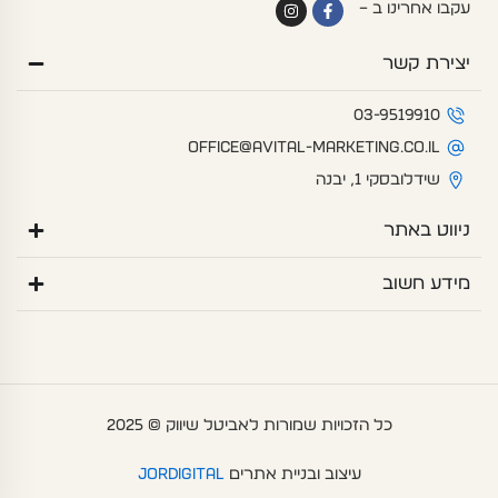
I
F
עקבו אחרינו ב –
n
a
s
c
t
e
יצירת קשר
a
b
g
o
r
o
a
k
03-9519910
m
-
f
office@avital-marketing.co.il
שידלובסקי 1, יבנה
ניווט באתר
מידע חשוב
כל הזכויות שמורות לאביטל שיווק © 2025
עיצוב ובניית אתרים
Jordigital