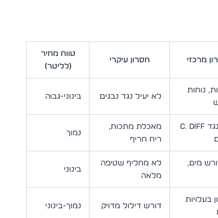
טווח מחיר
ון מרכזי
חסרון עיקרי
(לליטר)
ת, נוחות
לא יעיל נגד נבגים
בינוני-גבוה
ש
יעיל נגד C. diff
מאכלת מתכות,
נמוך
ם
ריח חריף
רש מים,
לא מחליף שטיפה
בינוני
מלאה
ן בעלויות
דורש דילול מדויק
נמוך-בינוני