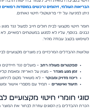
חיטוי בסביבה רפואית חייב לעמוד בדרישות הרבה יותר
הבריאות העולמי, זיהומים נרכשים במוסדות רפואיים
ניתן למניעה על ידי פרוטוקולי חיטוי נאותים.
חומר חיטוי מקצועי לבית חולים חייב לפעול נגד מגוון 
נבגים. בנוסף, עליו לא לפגוע במשטחים רפואיים, ל
לשימוש בקצב עבודה מהיר.
שלושת ההבדלים המרכזיים בין מוצרים מקצועיים לבית
ספקטרום פעולה רחב
– פועלים נגד חיידקים עמידים כגון RSA
זמן מגע מוגדר
– מצוין על האריזה ומאמת קלינ
ריכוז מדויק ומבוקר
– לא משאיר מקום לניחוש 
תיעוד ואישורים
– תמיד עם מספרי אישור ומש
סוגי חומרי חיטוי מקצועיים ל
הכרת ההבדלים בין הסוגים עוזרת לבחור את המוצר ה