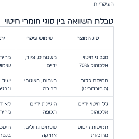
העיקריות.
טבלת השוואה בין סוגי חומרי חיטוי
סוג המוצר
שימוש עיקרי
יתר
מגבוני חיטוי
משטחים, ציוד,
מהירו
אלכוהול 70%
ידיים
שימו
תמיסת כלור
רצפות, משטחי
(היפוכלוריט)
סביבה
ונבגי
ג'ל חיטוי ידיים
היגיינת ידיים
לא דו
אלכוהולי
תכופה
מהיר
תמיסות ריסוס
שטחים גדולים,
חיסכו
מרוכזות
אחזקה
בנפח