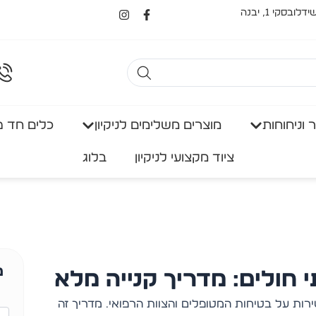
I
F
קי 1, יבנה
n
a
s
c
t
e
a
b
g
o
r
o
a
k
m
-
f
 וניחוחות
מוצרים משלימים לניקיון
כלים חד פ
ציוד מקצועי לניקיון
בלוג
מ
י חולים: מדריך קנייה מלא
ירות על בטיחות המטופלים והצוות הרפואי. מדריך זה