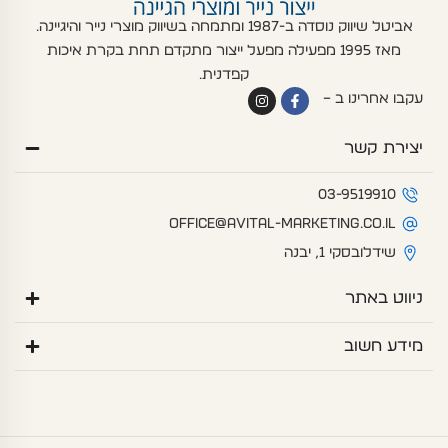
אביטל שיווק נוסדה ב-1987 ומתמחה בשיווק מוצרי נייר והיגיינה.
מאז 1995 מפעילה מפעל ייצור מתקדם תחת בקרת איכות
קפדנית.
I
F
עקבו אחרינו ב –
n
a
s
c
t
e
יצירת קשר
a
b
g
o
r
o
a
k
03-9519910
m
-
f
office@avital-marketing.co.il
שידלובסקי 1, יבנה
ניווט באתר
מידע חשוב