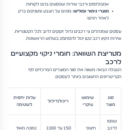
אמבולנסים ורכבי שירות שנוסעים בהם לקוחות.
מוצרי גימור ופוליש:
מגנים על הצבע ומעניקים ברק
לאחר הניקוי.
עסקים שמנהלים צי רכבים גדול זקוקים לרוב לכל הקטגוריות.
שירות ניקיון רכב קטן יכול להסתפק בשלוש הראשונות.
מטריצת השוואה: חומרי ניקוי מקצועיים
לרכב
הטבלה הבאה משווה את סוגי המוצרים המרכזיים לפי
הקריטריונים החשובים ביותר לעסקים.
תד
סוג
שימוש
עלות יחסית
ריכוז/דילול
ש
מוצר
עיקרי
לשטיפה
מו
שמפו
לרכב
חיצוני
1:50 עד 1:100
נמוכה מאוד
שב