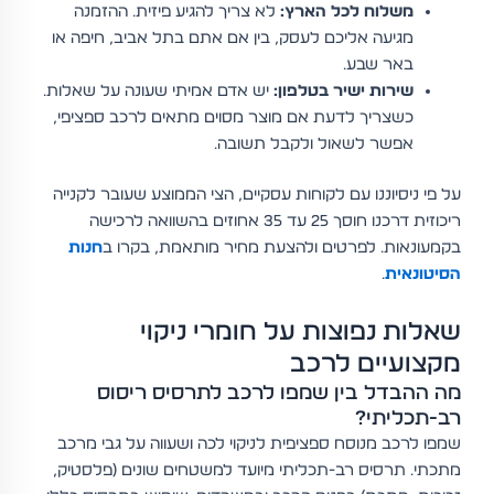
משלוח לכל הארץ:
לא צריך להגיע פיזית. ההזמנה
מגיעה אליכם לעסק, בין אם אתם בתל אביב, חיפה או
באר שבע.
שירות ישיר בטלפון:
יש אדם אמיתי שעונה על שאלות.
כשצריך לדעת אם מוצר מסוים מתאים לרכב ספציפי,
אפשר לשאול ולקבל תשובה.
על פי ניסיוננו עם לקוחות עסקיים, הצי הממוצע שעובר לקנייה
ריכוזית דרכנו חוסך 25 עד 35 אחוזים בהשוואה לרכישה
בקמעונאות. לפרטים ולהצעת מחיר מותאמת, בקרו ב
חנות
הסיטונאית
.
שאלות נפוצות על חומרי ניקוי
מקצועיים לרכב
מה ההבדל בין שמפו לרכב לתרסיס ריסוס
רב-תכליתי?
שמפו לרכב מנוסח ספציפית לניקוי לכה ושעווה על גבי מרכב
מתכתי. תרסיס רב-תכליתי מיועד למשטחים שונים (פלסטיק,