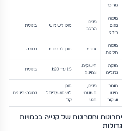
מרוכז
מנקה
פנים
שב
פנים
מוכן לשימוש
בינונית
הרכב
שב
ריחני
מנקה
זכוכית
מוכן לשימוש
נמוכה
שב
חלונות
מנקה
חישוקים,
1:5 עד 1:20
בינונית
חו
גלגלים
צמיגים
חומר
פנים,
מוכן
יומ
חיטוי
משטחי
לשימוש/דילול
נמוכה-בינונית
לר
ועיקור
מגע
קל
הס
יתרונות וחסרונות של קנייה בכמויות
גדולות