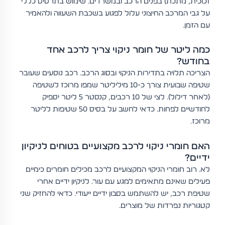
זכוכית, מתכת) בפנים הרכב ובמשרדים. שימוש בתרסיס כללי
על גבי המרכב החיצוני עלול לפגוע בשכבת השעווה ולהאמיר
עם הזמן.
כמה ליטר של חומר ניקוי צריך לרכב אחד
בחודש?
הצריכה תלויה בתדירות הניקוי ובסוג הרכב. רכב נוסעים שעובר
שטיפה שבועית צורך כ-10 מיליליטר שמפו מרוכז לשטיפה
(לאחר דילול). לצי של 10 רכבים, קנסטר 5 ליטר יספיק
לחודשיים לפחות. כדאי לחשב על בסיס 50 שטיפות לליטר
מרוכז.
האם חומרי ניקוי לרכב מקצועיים בטוחים לניקיון
ידיים?
לא. רוב חומרי הניקוי המקצועיים לרכב מכילים חומרים כימיים
פעילים שאינם מתאימים למגע עם עור. לניקיון ידיים אחרי
שטיפת רכב, יש להשתמש בסבון ידיים ייעודי. כדאי להחזיק שני
קטגוריות נפרדות של מוצרים.