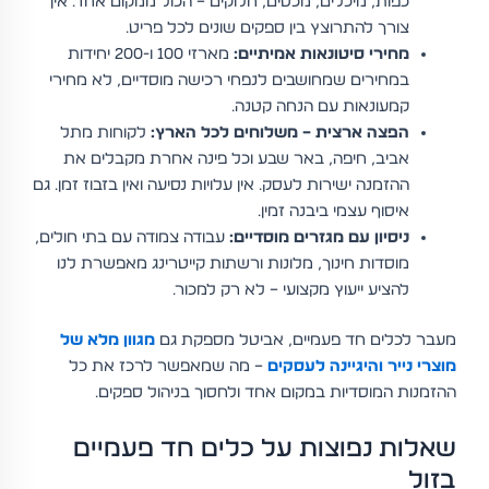
כפות, מיכלים, מכסים, חלוקים – הכול ממקום אחד. אין
צורך להתרוצץ בין ספקים שונים לכל פריט.
מחירי סיטונאות אמיתיים:
מארזי 100 ו-200 יחידות
במחירים שמחושבים לנפחי רכישה מוסדיים, לא מחירי
קמעונאות עם הנחה קטנה.
הפצה ארצית – משלוחים לכל הארץ:
לקוחות מתל
אביב, חיפה, באר שבע וכל פינה אחרת מקבלים את
ההזמנה ישירות לעסק. אין עלויות נסיעה ואין בזבוז זמן. גם
איסוף עצמי ביבנה זמין.
ניסיון עם מגזרים מוסדיים:
עבודה צמודה עם בתי חולים,
מוסדות חינוך, מלונות ורשתות קייטרינג מאפשרת לנו
להציע ייעוץ מקצועי – לא רק למכור.
מעבר לכלים חד פעמיים, אביטל מספקת גם
מגוון מלא של
מוצרי נייר והיגיינה לעסקים
– מה שמאפשר לרכז את כל
ההזמנות המוסדיות במקום אחד ולחסוך בניהול ספקים.
שאלות נפוצות על כלים חד פעמיים
בזול