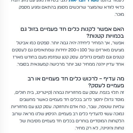
לעמוד בתקני
משרד הבריאות
לגבי בטיחות מגע עם מזון. תמיד
כדאי לוודא שהמוצר שרוכשים מסומן בהתאם ומגיע מספק
מוכר.
האם אפשר לקנות כלים חד פעמיים בזול גם
בכמויות קטנות?
אפשר, אך המחיר ליחידה יהיה גבוה יותר. ספקים כמו אביטל
מציעים מארזים של 100 ו-200 יחידות שמתאימים גם לעסקים
קטנים וגם לגופים גדולים. עסק קטן שמזמין פעם בחודש מארז
אחד עדיין ייהנה ממחיר טוב יותר מרכישה קמעונאית בסופר.
מה עדיף – לרכוש כלים חד פעמיים או רב
פעמיים לעסק?
זה תלוי בנפח. עסק עם מחזוריות גבוהה (קייטרינג, בית חולים,
מוסד גדול) יחסוך לרוב בכלים חד פעמיים כאשר מחשבים
עלויות שטיפה, שבר, כוח אדם ותחזוקה. עסק קטן עם מחזוריות
נמוכה עשוי להעדיף כלים רב פעמיים. הניסיון שלנו מראה שרוב
הלקוחות המוסדיים בוחרים בכלים חד פעמיים מסיבות של
נוחות והיגיינה, לא רק מחיר.