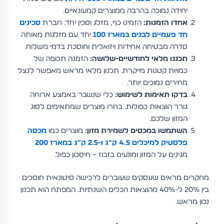
יחידה נמוכה בהרבה ממוצרים קמעונאיים.
אחדו הזמנות:
הזמינו כף, מזלג וסכין יחד. חברת
סכינים
חד פעמיים לבנים במארז 100
יחד עם מזלגות מאותה
סדרה מבטיחה אחידות ויזואלית וחוסכת בדמי משלוח.
תכננו מלאי לחודשיים-שלושה:
הזמנה תכופה של
כמויות קטנות מייקרת. תכנון מלאי מראש מאפשר לנצל
מחירים נמוכים יותר.
בדקו תאימות לשימוש:
כלי שנשבר באמצע ארוחה
גורר הוצאות כפולות. בחרו מוצרים שמתאימים לסוג
המזון שלכם.
השתמשו במכסים לשמירת מזון:
מוצרים כמו
מכסה
פלסטיק למיכלים 4.5 ק"ג ו-2.5 ק"ג במארז 200
מגינים על המזון ומונעים בזבוז – חיסכון כפול.
מחקרים מראים שעסקים שעוברים לרכישה סיטונאית חוסכים
בין 20% ל-40% מהוצאות הכלים השנתיות. המפתח הוא תכנון
נכון מראש.