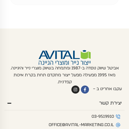
אביטל שיווק נוסדה ב-1987 ומתמחה בשיווק מוצרי נייר והיגיינה.
מאז 1995 מפעילה מפעל ייצור מתקדם תחת בקרת איכות
קפדנית.
I
F
עקבו אחרינו ב –
n
a
s
c
t
e
יצירת קשר
a
b
g
o
r
o
a
k
03-9519910
m
-
f
office@avital-marketing.co.il