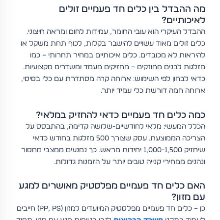
מה ההבדל בין כלים חד פעמיים זולים
לאיכותיים?
ההבדל העיקרי הוא עובי החומר, עמידות לחום ומראה חיצוני.
כלים זולים מאוד עשויים להישבר בקלות, לכוף תחת משקל או
להיראות לא מכובדים. כלים איכותיים במחיר תחרותי – כמו
מזלגות לבנים מחוזקים – מחזיקים מעמד ומשדרים מקצועיות.
כדאי לבחון לפי השימוש: ארוחה קרה מסתדרת עם כלי בסיסי,
ארוחה חמה דורשת כלי עמיד יותר.
כמה כלים חד פעמיים כדאי להחזיק במלאי?
הכלל המעשי: מלאי לחודשיים-שלושה קדימה, בהתבסס על
הצריכה הממוצעת. עסק שצורך 500 מזלגות בחודש כדאי
שיחזיק 1,000-1,500 יחידות מראש. כך נמנעים ממצבי מחסור
ונהנים ממחירי קנייה טובים יותר על הזמנות גדולות.
האם כלים חד פעמיים מפלסטיק מאושרים למגע
עם מזון?
כן – כלים חד פעמיים מפלסטיק המיועדים למזון (PP, PS) חייבים