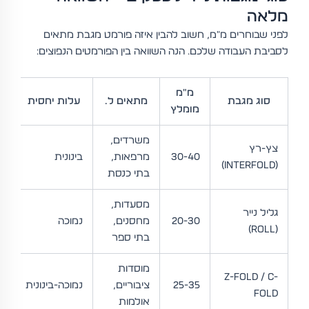
מלאה
לפני שבוחרים מ"מ, חשוב להבין איזה פורמט מגבת מתאים
לסביבת העבודה שלכם. הנה השוואה בין הפורמטים הנפוצים:
מ"מ
סוג מגבת
מתאים ל…
עלות יחסית
מומלץ
ה
משרדים,
צץ-רץ
ג
30-40
מרפאות,
בינונית
(Interfold)
מ
בתי כנסת
מסעדות,
גליל נייר
20-30
מחסנים,
נמוכה
ב
(Roll)
בתי ספר
מוסדות
Z-Fold / C-
25-35
ציבוריים,
נמוכה-בינונית
ג
Fold
אולמות