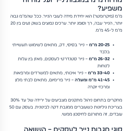
מה זה מ"מ במגבות נייר ועל מה זה
משפיע?
מ"מ (מיקרומטר) הוא יחידת מידה לעובי הנייר. ככל שהמ"מ גבוה
יותר, הנייר עבה, רך וסופג יותר. ערכים נפוצים בשוק נעים בין 20
מ"מ ל-45 מ"מ.
20-25 מ"מ
– נייר בסיסי, דק, מתאים לשימוש תעשייתי
בלבד
26-32 מ"מ
– נייר סטנדרטי לעסקים, מאזן בין עלות
לנוחות
33-40 מ"מ
– נייר איכותי, מתאים למשרדים ומרפאות
41-45 מ"מ ומעלה
– נייר פרימיום, מתאים לבתי מלון
ומרכזי יוקרה
מחקרים בתחום ניהול מתקנים מצביעים על ירידה של עד 30%
בצריכת גיליונות כשעוברים ממגבת דקה לבינונית. בעסק עם 50
עובדים, זה מתורגם לחיסכון ממשי.
סוגי מגבות נייר לעסקים – השוואה