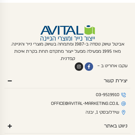
אביטל שיווק נוסדה ב-1987 ומתמחה בשיווק מוצרי נייר והיגיינה.
מאז 1995 מפעילה מפעל ייצור מתקדם תחת בקרת איכות
קפדנית.
I
F
עקבו אחרינו ב –
n
a
s
c
t
e
יצירת קשר
a
b
g
o
r
o
a
k
03-9519910
m
-
f
office@avital-marketing.co.il
שידלובסקי 1, יבנה
ניווט באתר