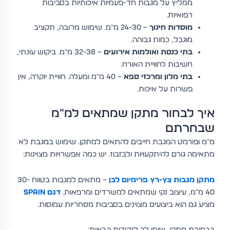
ממליץ על מגבות חד-פעמיות איכותיות בסביבות
רפואיות.
מוסדות חינוך
– 24-30 מ"מ. שימוש מרובה, תקציב
מוגבל, כמות גבוהה.
בתי כנסת ואולמות אירועים
– 32-38 מ"מ. ביקוש עונתי,
חשיבות לחוויית האורח.
בתי מלון ומרכזי ספא
– 40 מ"מ ומעלה. חוויית יוקרה, אין
פשרות על איכות.
איך לבחור מתקן שמתאים למ"מ
שבחרתם
מ"מ ופורמט המגבת חייבים להתאים למתקן. שימוש במגבת לא
מתאימה גורם להיתקעויות ולבזבוז. יש כמה אפשרויות מצוינות:
מתקן מגבות צץ-רץ פרימיום לבן
– מתאים למגבות בטווח 30-
40 מ"מ, עיצוב נקי שמתאים למשרדים ומרפאות.
דגם SPAIN
מציע גם הוא ביצועים מצוינים בסביבות מסחריות עמוסות.
בבחירת מתקן, שימו לב לנקודות הבאות: