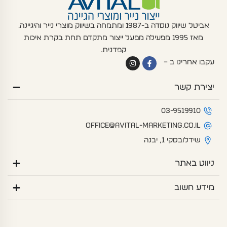
אביטל שיווק נוסדה ב-1987 ומתמחה בשיווק מוצרי נייר והיגיינה.
מאז 1995 מפעילה מפעל ייצור מתקדם תחת בקרת איכות
קפדנית.
I
F
עקבו אחרינו ב –
n
a
s
c
t
e
יצירת קשר
a
b
g
o
r
o
a
k
03-9519910
m
-
f
office@avital-marketing.co.il
שידלובסקי 1, יבנה
ניווט באתר
מידע חשוב