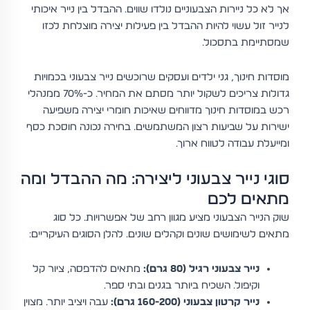
אך לא כל ניירות הצבעוניים נולדו שווים. ההבדל בין נייר איכותי
לנייר זול עשוי להיות ההבדל בין פעילות יצירה מוצלחת לכזו
שמסתיימת בתסכול.
מוסדות חינוך, גני ילדים ועסקים שרוכשים נייר צבעוני בכמויות
גדולות צריכים לשקול יותר מסתם את המחיר. כ-70% ממנהלי
רכש במוסדות חינוך מדווחים שאיכות חומרי יצירה משפיעה
ישירות על שביעות רצון המשתמשים. בחירה נכונה חוסכת כסף
ומייעלת עבודה לטווח ארוך.
סוגי נייר צבעוני ליצירה: מה ההבדל ומה
מתאים לכם
שוק הנייר הצבעוני מציע מגוון רחב של אפשרויות. כל סוג
מתאים לשימושים שונים וקהלים שונים. להלן הסוגים העיקריים:
נייר צבעוני רגיל (80 גרם):
מתאים להדפסה, ציור קל
וקיפול. השכיח ביותר בגנים ובתי ספר.
נייר קרטון צבעוני (160-200 גרם):
עבה ויציב יותר. מצוין