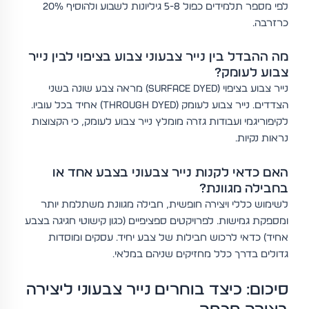
לפי מספר תלמידים כפול 5-8 גיליונות לשבוע ולהוסיף 20%
כרזרבה.
מה ההבדל בין נייר צבעוני צבוע בציפוי לבין נייר
צבוע לעומק?
נייר צבוע בציפוי (surface dyed) מראה צבע שונה בשני
הצדדים. נייר צבוע לעומק (through dyed) אחיד בכל עוביו.
לקיפוריגמי ועבודות גזרה מומלץ נייר צבוע לעומק, כי הקצוצות
נראות נקיות.
האם כדאי לקנות נייר צבעוני בצבע אחד או
בחבילה מגוונת?
לשימוש כללי ויצירה חופשית, חבילה מגוונת משתלמת יותר
ומספקת גמישות. לפרויקטים ספציפיים (כגון קישוטי חגיגה בצבע
אחיד) כדאי לרכוש חבילות של צבע יחיד. עסקים ומוסדות
גדולים בדרך כלל מחזיקים שניהם במלאי.
סיכום: כיצד בוחרים נייר צבעוני ליצירה