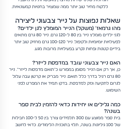
ללקוח מחיר טוב יותר ממה שמצויר בחנויות קמעונאיות.
שאלות נפוצות על נייר צבעוני ליצירה
מהו גרמאז' (משקל) הנייר המומלץ לגן ילדים?
לגני ילדים מומלץ נייר בין 80 ל-120 גרם. נייר 80 גרם מתאים
לפעילויות יומיומיות ולקיפול. נייר 100-120 גרם מחזיק טוב יותר
בידיים קטנות ופחות נקרע בפעילויות מרובות מגע.
האם נייר צבעוני עובד במדפסת לייזר?
כן, אך רק אם הנייר מסומן במפורש כ"תואם מדפסות לייזר". נייר
80 גרם רגיל בדרך כלל תואם. נייר מבריק או קרטון עבה עלול
לגרום לתקיעה ונזק למדפסת. בדקו תמיד את המפרט לפני
השימוש.
כמה גלילים או יחידות כדאי להזמין לבית ספר
בשנה?
בית ספר ממוצע עם 300 תלמידים צורך בין 50 ל-100 חבילות
של 100 גיליונות בשנה, תלוי בתוכנית הלימודים. כדאי לחשב