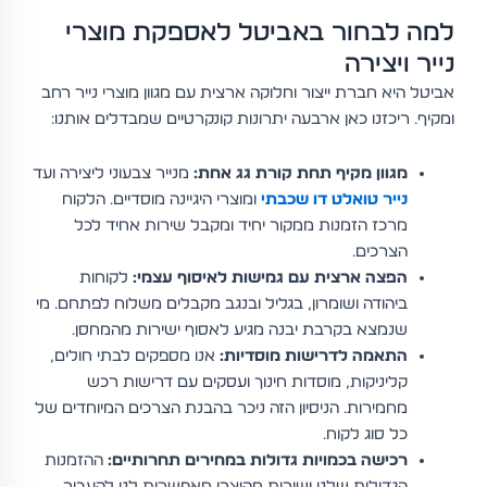
למה לבחור באביטל לאספקת מוצרי
נייר ויצירה
אביטל היא חברת ייצור וחלוקה ארצית עם מגוון מוצרי נייר רחב
ומקיף. ריכזנו כאן ארבעה יתרונות קונקרטיים שמבדלים אותנו:
מגוון מקיף תחת קורת גג אחת:
מנייר צבעוני ליצירה ועד
נייר טואלט דו שכבתי
ומוצרי היגיינה מוסדיים. הלקוח
מרכז הזמנות ממקור יחיד ומקבל שירות אחיד לכל
הצרכים.
הפצה ארצית עם גמישות לאיסוף עצמי:
לקוחות
ביהודה ושומרון, בגליל ובנגב מקבלים משלוח לפתחם. מי
שנמצא בקרבת יבנה מגיע לאסוף ישירות מהמחסן.
התאמה לדרישות מוסדיות:
אנו מספקים לבתי חולים,
קליניקות, מוסדות חינוך ועסקים עם דרישות רכש
מחמירות. הניסיון הזה ניכר בהבנת הצרכים המיוחדים של
כל סוג לקוח.
רכישה בכמויות גדולות במחירים תחרותיים:
ההזמנות
הגדולות שלנו ישירות מהיצרן מאפשרות לנו להעביר