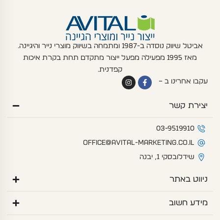
אביטל שיווק נוסדה ב-1987 ומתמחה בשיווק מוצרי נייר והיגיינה.
מאז 1995 מפעילה מפעל ייצור מתקדם תחת בקרת איכות
קפדנית.
I
F
עקבו אחרינו ב –
n
a
s
c
t
e
יצירת קשר
a
b
g
o
r
o
a
k
03-9519910
m
-
f
office@avital-marketing.co.il
שידלובסקי 1, יבנה
ניווט באתר
מידע חשוב