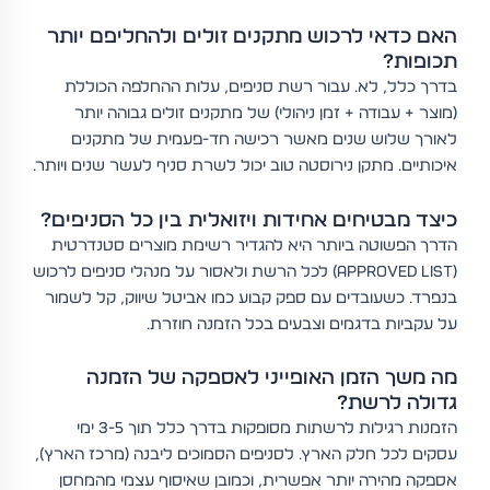
האם כדאי לרכוש מתקנים זולים ולהחליפם יותר
תכופות?
בדרך כלל, לא. עבור רשת סניפים, עלות ההחלפה הכוללת
(מוצר + עבודה + זמן ניהולי) של מתקנים זולים גבוהה יותר
לאורך שלוש שנים מאשר רכישה חד-פעמית של מתקנים
איכותיים. מתקן נירוסטה טוב יכול לשרת סניף לעשר שנים ויותר.
כיצד מבטיחים אחידות ויזואלית בין כל הסניפים?
הדרך הפשוטה ביותר היא להגדיר רשימת מוצרים סטנדרטית
(approved list) לכל הרשת ולאסור על מנהלי סניפים לרכוש
בנפרד. כשעובדים עם ספק קבוע כמו אביטל שיווק, קל לשמור
על עקביות בדגמים וצבעים בכל הזמנה חוזרת.
מה משך הזמן האופייני לאספקה של הזמנה
גדולה לרשת?
הזמנות רגילות לרשתות מסופקות בדרך כלל תוך 3-5 ימי
עסקים לכל חלק הארץ. לסניפים הסמוכים ליבנה (מרכז הארץ),
אספקה מהירה יותר אפשרית, וכמובן שאיסוף עצמי מהמחסן