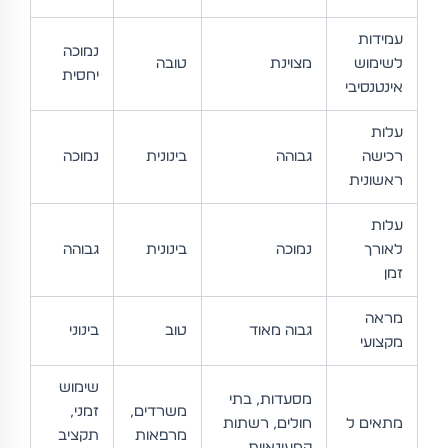
עמידות
נמוכה
לשימוש
מצוינת
טובה
יחסית
אינטנסיבי
עלות
רכישה
גבוהה
בינונית
נמוכה
ראשונית
עלות
לאורך
נמוכה
בינונית
גבוהה
זמן
מראה
גבוה מאוד
טוב
בינוני
מקצועי
שימוש
מסעדות, בתי
משרדים,
זמני,
מתאים ל
חולים, רשתות
מרפאות
תקציב
קמעונאיות