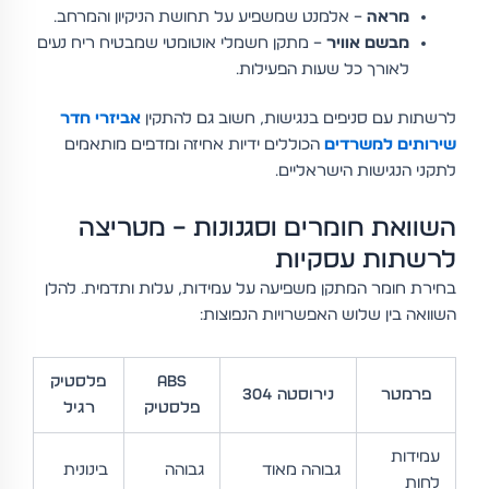
מראה
– אלמנט שמשפיע על תחושת הניקיון והמרחב.
מבשם אוויר
– מתקן חשמלי אוטומטי שמבטיח ריח נעים
לאורך כל שעות הפעילות.
לרשתות עם סניפים בנגישות, חשוב גם להתקין
אביזרי חדר
שירותים למשרדים
הכוללים ידיות אחיזה ומדפים מותאמים
לתקני הנגישות הישראליים.
השוואת חומרים וסגנונות – מטריצה
לרשתות עסקיות
בחירת חומר המתקן משפיעה על עמידות, עלות ותדמית. להלן
השוואה בין שלוש האפשרויות הנפוצות:
ABS
פלסטיק
פרמטר
נירוסטה 304
פלסטיק
רגיל
עמידות
גבוהה מאוד
גבוהה
בינונית
לחות