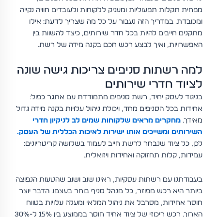
מפחית תקלות תפעוליות ומעניק ללקוחות ולעובדים חוויה נקייה
ומכובדת. במדריך הזה נעבור על כל מה שצריך לדעת: אילו
מתקנים חייבים להיות בכל חדר שירותים, כיצד להשוות בין
האפשרויות, ואיך לבצע רכש חכם בקנה מידה של רשת.
למה רשתות סניפים צריכות גישה שונה
לציוד חדרי שירותים
בניגוד לעסק יחיד, רשת סניפים מתמודדת עם אתגר כפול:
אחידות בכל הסניפים מחד, ויכולת ניהול עלויות בקנה מידה גדול
מאידך.
מחקרים מראים שלקוחות שמים לב לניקיון חדרי
השירותים ומשייכים אותו ישירות לאיכות הכללית של העסק.
לכן, כל ציוד שנבחר לרשת חייב לעמוד בשלושה קריטריונים:
עמידות, קלות תחזוקה ואחידות ויזואלית.
בעבודתנו עם רשתות עסקיות, ראינו שוב ושוב שהטעות הנפוצה
ביותר היא רכש מפוזר, כל מנהל סניף בוחר בעצמו. הדבר יוצר
חוסר אחידות, מסרבל את ניהול המלאי ומעלה עלויות בטווח
הארוך. רכש ריכוזי של ציוד אחיד חוסך בממוצע בין 15% ל-30%