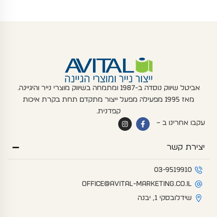
אביטל שיווק נוסדה ב-1987 ומתמחה בשיווק מוצרי נייר והיגיינה.
מאז 1995 מפעילה מפעל ייצור מתקדם תחת בקרת איכות
קפדנית.
I
F
עקבו אחרינו ב –
n
a
s
c
t
e
יצירת קשר
a
b
g
o
r
o
a
k
03-9519910
m
-
f
office@avital-marketing.co.il
שידלובסקי 1, יבנה