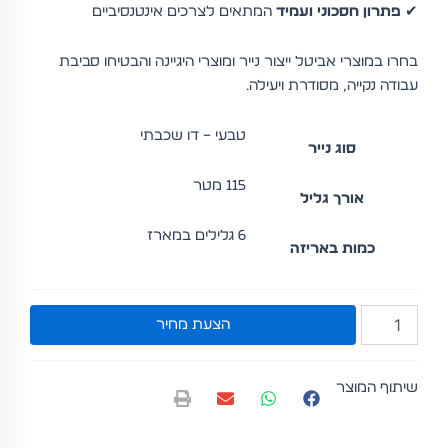
✔
פתרון חסכוני ועמיד
המתאים לצרכים אינטנסיביים
בחרו במוצרי אביטל ייצור נייר ומוצרי היגיינה והבטיחו סביבת
עבודה נקייה, מסודרת ויעילה.
טבעי – דו שכבתי
סוג נייר
115 מטר
אורך גליל
6 גלילים במארז
כמות באריזה
כמות
הצעת מחיר
של
מגבת
אוטו-קאט
שיתוף המוצר
טבעי
115
מטר