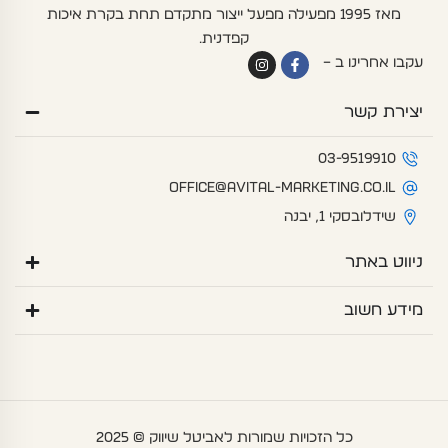
מאז 1995 מפעילה מפעל ייצור מתקדם תחת בקרת איכות
קפדנית.
I
F
עקבו אחרינו ב –
n
a
s
c
t
e
יצירת קשר
a
b
g
o
r
o
a
k
03-9519910
m
-
f
office@avital-marketing.co.il
שידלובסקי 1, יבנה
ניווט באתר
מידע חשוב
כל הזכויות שמורות לאביטל שיווק © 2025