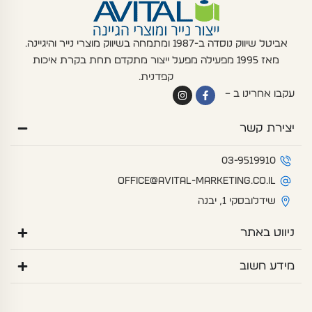
אביטל שיווק נוסדה ב-1987 ומתמחה בשיווק מוצרי נייר והיגיינה.
מאז 1995 מפעילה מפעל ייצור מתקדם תחת בקרת איכות
קפדנית.
I
F
עקבו אחרינו ב –
n
a
s
c
t
e
יצירת קשר
a
b
g
o
r
o
a
k
03-9519910
m
-
f
office@avital-marketing.co.il
שידלובסקי 1, יבנה
ניווט באתר
מידע חשוב